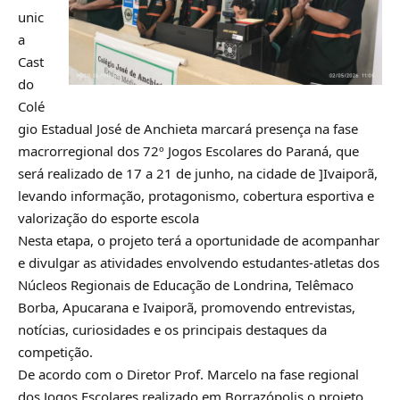
unic
a
Cast
do
Colé
gio Estadual José de Anchieta marcará presença na fase
macrorregional dos 72º Jogos Escolares do Paraná, que
será realizado de 17 a 21 de junho, na cidade de ]Ivaiporã,
levando informação, protagonismo, cobertura esportiva e
valorização do esporte escola
Nesta etapa, o projeto terá a oportunidade de acompanhar
e divulgar as atividades envolvendo estudantes-atletas dos
Núcleos Regionais de Educação de Londrina, Telêmaco
Borba, Apucarana e Ivaiporã, promovendo entrevistas,
notícias, curiosidades e os principais destaques da
competição.
De acordo com o Diretor Prof. Marcelo na fase regional
dos Jogos Escolares realizado em Borrazópolis o projeto