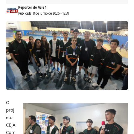
Reporter do Vale 1
Publicada: 8 de junho de 2026 - 18:31
O
proj
eto
CEJA
Com