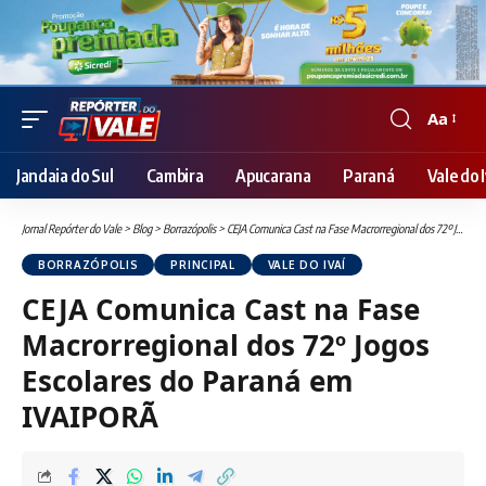
Aa
Font
Resizer
Jandaia do Sul
Cambira
Apucarana
Paraná
Vale do I
Jornal Repórter do Vale
>
Blog
>
Borrazópolis
>
CEJA Comunica Cast na Fase Macrorregional dos 72º Jogos Escolares do Paraná em IVAIPORÃ
BORRAZÓPOLIS
PRINCIPAL
VALE DO IVAÍ
CEJA Comunica Cast na Fase
Macrorregional dos 72º Jogos
Escolares do Paraná em
IVAIPORÃ