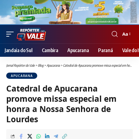
Aa
Font
Resizer
Jandaia do Sul
Cambira
Apucarana
Paraná
Vale do I
Jornal Repórter do Vale
>
Blog
>
Apucarana
>
Catedral de Apucarana promove missa especial em honra a Nossa Senhora de Lourdes
APUCARANA
Catedral de Apucarana
promove missa especial em
honra a Nossa Senhora de
Lourdes