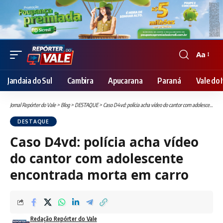
Aa
Font
Resizer
Jandaia do Sul
Cambira
Apucarana
Paraná
Vale do I
Jornal Repórter do Vale
>
Blog
>
DESTAQUE
>
Caso D4vd: polícia acha vídeo do cantor com adolescente encontrada morta em carro
DESTAQUE
Caso D4vd: polícia acha vídeo
do cantor com adolescente
encontrada morta em carro
Redação Repórter do Vale