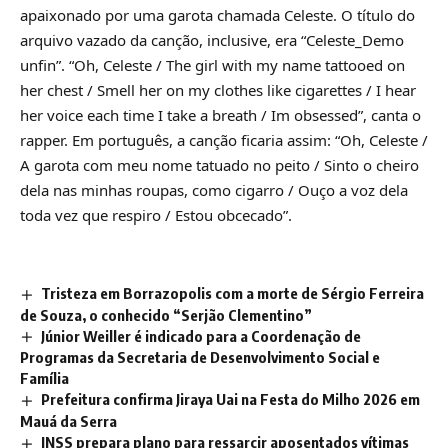
apaixonado por uma garota chamada Celeste. O título do
arquivo vazado da canção, inclusive, era “Celeste_Demo
unfin”. “Oh, Celeste / The girl with my name tattooed on
her chest / Smell her on my clothes like cigarettes / I hear
her voice each time I take a breath / Im obsessed”, canta o
rapper. Em português, a canção ficaria assim: “Oh, Celeste /
A garota com meu nome tatuado no peito / Sinto o cheiro
dela nas minhas roupas, como cigarro / Ouço a voz dela
toda vez que respiro / Estou obcecado”.
Tristeza em Borrazopolis com a morte de Sérgio Ferreira
de Souza, o conhecido “Serjão Clementino”
Júnior Weiller é indicado para a Coordenação de
Programas da Secretaria de Desenvolvimento Social e
Família
Prefeitura confirma Jiraya Uai na Festa do Milho 2026 em
Mauá da Serra
INSS prepara plano para ressarcir aposentados vítimas