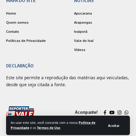
MAPA DO SITE
NOTÍCIAS
Home
Apucarana
Quem somos
Arapongas
Contato
Ivaiporã
Políticas de Privacidade
Vale do Ivaí
Vídeos
DECLARAÇÃO
Este site permite a reprodução das matérias aqui veiculadas,
desde que seja citada a fonte.
Acompanhe!
Ao usar este site, você concorda com a nossa
Política de
Aceitar
Privacidade
e os
Termos de Uso
© 2025 Jornal Repórter do Vale | Desenvolvido por
Outside Comunicação