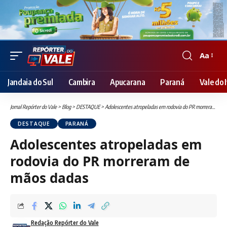
Aa
Font
Resizer
Jandaia do Sul
Cambira
Apucarana
Paraná
Vale do I
Jornal Repórter do Vale
>
Blog
>
DESTAQUE
>
Adolescentes atropeladas em rodovia do PR morreram de mãos dadas
DESTAQUE
PARANÁ
Adolescentes atropeladas em
rodovia do PR morreram de
mãos dadas
Redação Repórter do Vale