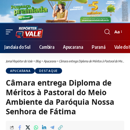
Aa
Font
Resizer
Jandaia do Sul
Cambira
Apucarana
Paraná
Vale do I
Jornal Repórter do Vale
>
Blog
>
Apucarana
>
Câmara entrega Diploma de Méritos à Pastoral do Meio Ambiente da Paróquia Nossa Senhora de Fátima
APUCARANA
DESTAQUE
Câmara entrega Diploma de
Méritos à Pastoral do Meio
Ambiente da Paróquia Nossa
Senhora de Fátima