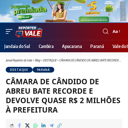
Aa
Font
Resizer
Jandaia do Sul
Cambira
Apucarana
Paraná
Vale do I
Jornal Repórter do Vale
>
Blog
>
DESTAQUE
>
CÂMARA DE CÂNDIDO DE ABREU BATE RECORDE E DEVOLVE QUASE R$ 2 MILHÕES À PREFEITURA
DESTAQUE
PARANÁ
CÂMARA DE CÂNDIDO DE
ABREU BATE RECORDE E
DEVOLVE QUASE R$ 2 MILHÕES
À PREFEITURA