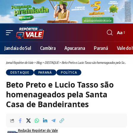
Aa
Font
Resizer
Jandaia do Sul
Cambira
Apucarana
Paraná
Vale do I
Jornal Repórter do Vale
>
Blog
>
DESTAQUE
>
Beto Preto e Lucio Tasso são homenageados pela Santa Casa de Bandeirantes
DESTAQUE
PARANÁ
POLÍTICA
Beto Preto e Lucio Tasso são
homenageados pela Santa
Casa de Bandeirantes
Redação Repórter do Vale