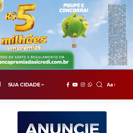
Aa
Í
SUA CIDADE
Font
Resizer