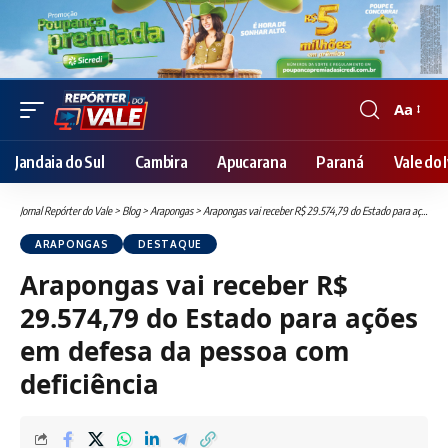
Aa
Font
Resizer
Jandaia do Sul
Cambira
Apucarana
Paraná
Vale do I
Jornal Repórter do Vale
>
Blog
>
Arapongas
>
Arapongas vai receber R$ 29.574,79 do Estado para ações em defesa da pessoa com deficiência
ARAPONGAS
DESTAQUE
Arapongas vai receber R$
29.574,79 do Estado para ações
em defesa da pessoa com
deficiência