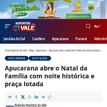
Aa
Font
Resizer
Jandaia do Sul
Cambira
Apucarana
Paraná
Vale do I
Jornal Repórter do Vale
>
Blog
>
Apucarana
>
Apucarana abre o Natal da Família com noite histórica e praça lotada
APUCARANA
DESTAQUE
Apucarana abre o Natal da
Família com noite histórica e
praça lotada
Redação Repórter do Vale