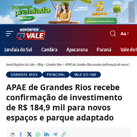
Aa
Font
Resizer
Jandaia do Sul
Cambira
Apucarana
Paraná
Vale do I
Jornal Repórter do Vale
>
Blog
>
Grandes Rios
>
APAE de Grandes Rios recebe confirmação de investimento de R$ 184,9 mil para novos espaços e parque adaptado
GRANDES RIOS
PRINCIPAL
VALE DO IVAÍ
APAE de Grandes Rios recebe
confirmação de investimento
de R$ 184,9 mil para novos
espaços e parque adaptado