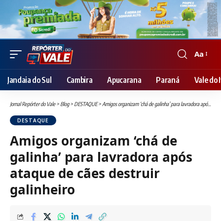
Aa
Font
Resizer
Jandaia do Sul
Cambira
Apucarana
Paraná
Vale do I
Jornal Repórter do Vale
>
Blog
>
DESTAQUE
>
Amigos organizam ‘chá de galinha’ para lavradora após ataque de cães destruir galinheiro
DESTAQUE
Amigos organizam ‘chá de
galinha’ para lavradora após
ataque de cães destruir
galinheiro