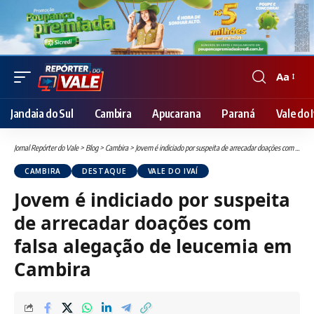
Aa
Font
Resizer
Jandaia do Sul
Cambira
Apucarana
Paraná
Vale do I
Jornal Repórter do Vale
>
Blog
>
Cambira
>
Jovem é indiciado por suspeita de arrecadar doações com falsa alegação de leucemia em Cambira
CAMBIRA
DESTAQUE
VALE DO IVAÍ
Jovem é indiciado por suspeita
de arrecadar doações com
falsa alegação de leucemia em
Cambira