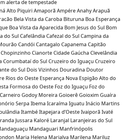
 em alerta de tempestade
raná Alto Piquiri Amaporã Ampére Anahy Arapuã
racão Bela Vista da Caroba Bituruna Boa Esperança
que Boa Vista da Aparecida Bom Jesus do Sul Bom
 do Sul Cafelândia Cafezal do Sul Campina da
Mourão Candói Cantagalo Capanema Capitão
 Chopinzinho Cianorte Cidade Gaúcha Clevelândia
a Corumbataí do Sul Cruzeiro do Iguaçu Cruzeiro
nte do Sul Dois Vizinhos Douradina Doutor
e Rios do Oeste Esperança Nova Espigão Alto do
loresta Formosa do Oeste Foz do Iguaçu Foz do
l Carneiro Godoy Moreira Goioerê Goioxim Guaíra
ório Serpa Ibema Icaraíma Iguatu Inácio Martins
pulândia Itambé Itapejara d’Oeste Ivaiporã Ivaté
uranda Jussara Kaloré Laranjal Laranjeiras do Sul
 Mandaguaçu Mandaguari Manfrinópolis
ndon Maria Helena Marialva Marilena Mariluz