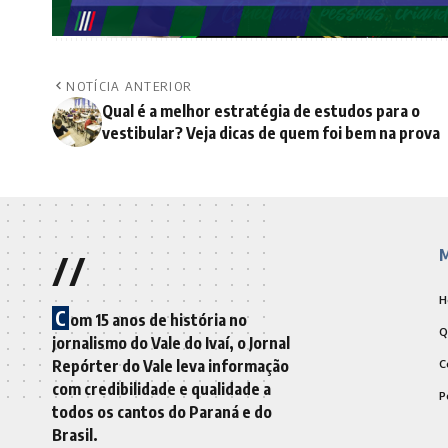
NOTÍCIA ANTERIOR
Qual é a melhor estratégia de estudos para o
vestibular? Veja dicas de quem foi bem na prova
//
M
H
C
om 15 anos de história no
Q
jornalismo do Vale do Ivaí, o Jornal
Repórter do Vale leva informação
C
com credibilidade e qualidade a
P
todos os cantos do Paraná e do
Brasil.