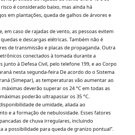
 risco é considerado baixo, mas ainda há
ragos em plantações, queda de galhos de árvores e
 em caso de rajadas de vento, as pessoas evitem
de quedas e descargas elétricas. Também não é
res de transmissão e placas de propaganda. Outra
eletrônicos conectados à tomada durante a
unto à Defesa Civil, pelo telefone 199, e ao Corpo
araná nesta segunda-feira De acordo do o Sistema
raná (Simepar), as temperaturas vão aumentar ao
as máximas deverão superar os 24 °C em todas as
 máximas poderão ultrapassar os 35 °C.
 disponibilidade de umidade, aliada ao
to e a formação de nebulosidade. Esses fatores
pancadas de chuva irregulares, incluindo
ta a possibilidade para queda de granizo pontual”.