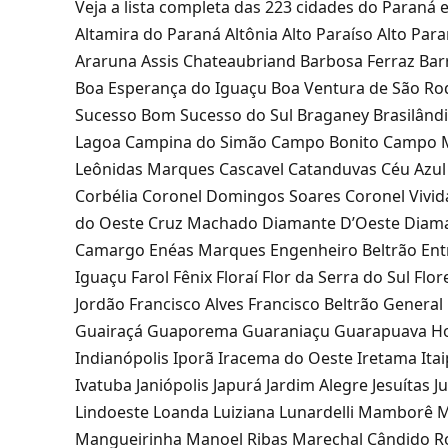
Veja a lista completa das 223 cidades do Paraná
Altamira do Paraná Altônia Alto Paraíso Alto Pa
Araruna Assis Chateaubriand Barbosa Ferraz Bar
Boa Esperança do Iguaçu Boa Ventura de São Ro
Sucesso Bom Sucesso do Sul Braganey Brasilândia
Lagoa Campina do Simão Campo Bonito Campo 
Leônidas Marques Cascavel Catanduvas Céu Azul
Corbélia Coronel Domingos Soares Coronel Vivid
do Oeste Cruz Machado Diamante D’Oeste Diama
Camargo Enéas Marques Engenheiro Beltrão Entr
Iguaçu Farol Fênix Floraí Flor da Serra do Sul F
Jordão Francisco Alves Francisco Beltrão Genera
Guairaçá Guaporema Guaraniaçu Guarapuava Hon
Indianópolis Iporã Iracema do Oeste Iretama Itai
Ivatuba Janiópolis Japurá Jardim Alegre Jesuítas J
Lindoeste Loanda Luiziana Lunardelli Mamborê
Mangueirinha Manoel Ribas Marechal Cândido Ro