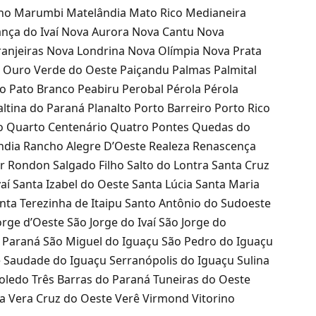
ho Marumbi Matelândia Mato Rico Medianeira
ança do Ivaí Nova Aurora Nova Cantu Nova
anjeiras Nova Londrina Nova Olímpia Nova Prata
 Ouro Verde do Oeste Paiçandu Palmas Palmital
o Pato Branco Peabiru Perobal Pérola Pérola
ltina do Paraná Planalto Porto Barreiro Porto Rico
nco Quarto Centenário Quatro Pontes Quedas do
ndia Rancho Alegre D’Oeste Realeza Renascença
r Rondon Salgado Filho Salto do Lontra Santa Cruz
aí Santa Izabel do Oeste Santa Lúcia Santa Maria
nta Terezinha de Itaipu Santo Antônio do Sudoeste
Jorge d’Oeste São Jorge do Ivaí São Jorge do
o Paraná São Miguel do Iguaçu São Pedro do Iguaçu
 Saudade do Iguaçu Serranópolis do Iguaçu Sulina
oledo Três Barras do Paraná Tuneiras do Oeste
a Vera Cruz do Oeste Verê Virmond Vitorino