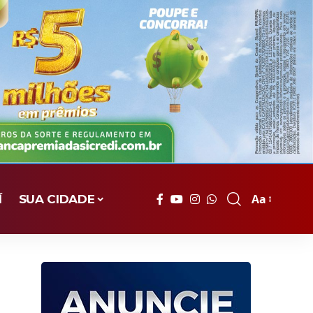
Aa
Í
SUA CIDADE
Font
Resizer