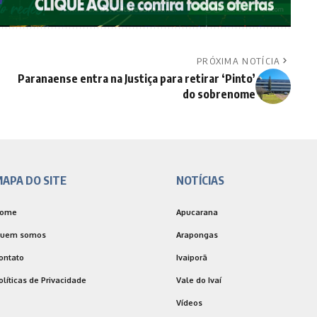
PRÓXIMA NOTÍCIA
Paranaense entra na Justiça para retirar ‘Pinto’
do sobrenome
APA DO SITE
NOTÍCIAS
ome
Apucarana
uem somos
Arapongas
ontato
Ivaiporã
olíticas de Privacidade
Vale do Ivaí
Vídeos