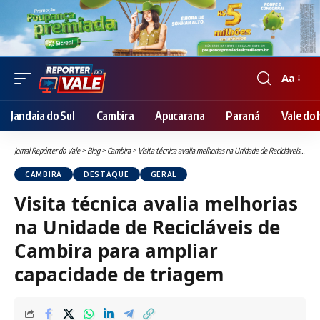
Aa
Font
Resizer
Jandaia do Sul
Cambira
Apucarana
Paraná
Vale do I
Jornal Repórter do Vale
>
Blog
>
Cambira
>
Visita técnica avalia melhorias na Unidade de Recicláveis de Cambira para ampliar capacidade de triagem
CAMBIRA
DESTAQUE
GERAL
Visita técnica avalia melhorias
na Unidade de Recicláveis de
Cambira para ampliar
capacidade de triagem