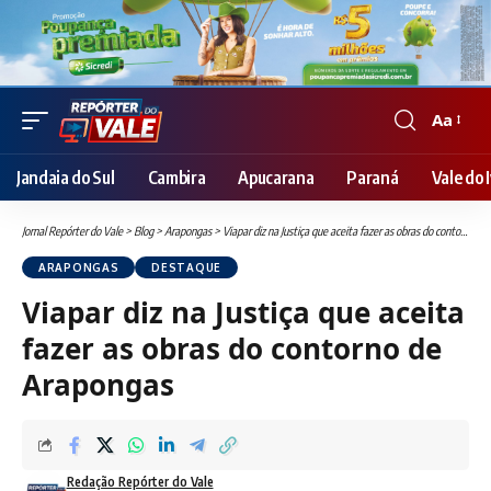
Aa
Font
Resizer
Jandaia do Sul
Cambira
Apucarana
Paraná
Vale do I
Jornal Repórter do Vale
>
Blog
>
Arapongas
>
Viapar diz na Justiça que aceita fazer as obras do contorno de Arapongas
ARAPONGAS
DESTAQUE
Viapar diz na Justiça que aceita
fazer as obras do contorno de
Arapongas
Redação Repórter do Vale