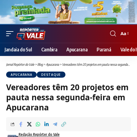
Aa
Font
Resizer
Jandaia do Sul
Cambira
Apucarana
Paraná
Vale do I
Jornal Repórter do Vale
>
Blog
>
Apucarana
>
Vereadores têm 20 projetos em pauta nessa segunda-feira em Apucarana
APUCARANA
DESTAQUE
Vereadores têm 20 projetos em
pauta nessa segunda-feira em
Apucarana
Redação Repórter do Vale