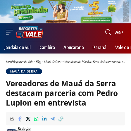
Aa
Font
Resizer
Jandaia do Sul
Cambira
Apucarana
Paraná
Vale do I
Jornal Repórter do Vale
>
Blog
>
Mauá da Serra
>
Vereadores de Mauá da Serra destacam parceria com Pedro Lupion em entrevista
MAUÁ DA SERRA
Vereadores de Mauá da Serra
destacam parceria com Pedro
Lupion em entrevista
Redação