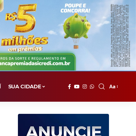
Aa
Í
SUA CIDADE
Font
Resizer