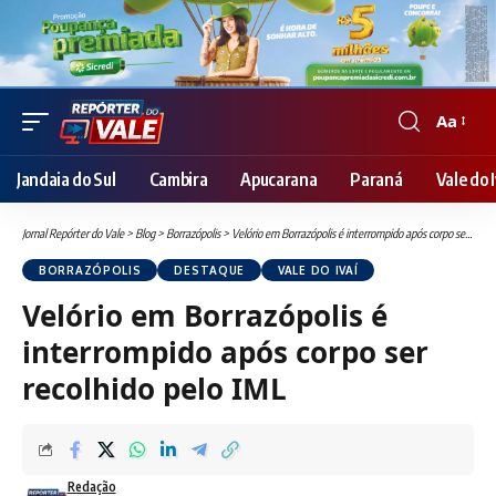
Aa
Font
Resizer
Jandaia do Sul
Cambira
Apucarana
Paraná
Vale do I
Jornal Repórter do Vale
>
Blog
>
Borrazópolis
>
Velório em Borrazópolis é interrompido após corpo ser recolhido pelo IML
BORRAZÓPOLIS
DESTAQUE
VALE DO IVAÍ
Velório em Borrazópolis é
interrompido após corpo ser
recolhido pelo IML
Redação