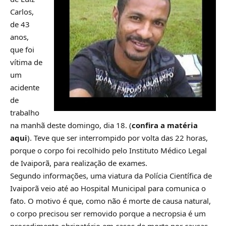
Carlos,
de 43
anos,
que foi
vítima de
um
acidente
de
trabalho
na manhã deste domingo, dia 18. (
confira a matéria
aqui
). Teve que ser interrompido por volta das 22 horas,
porque o corpo foi recolhido pelo Instituto Médico Legal
de Ivaiporã, para realização de exames.
Segundo informações, uma viatura da Polícia Científica de
Ivaiporã veio até ao Hospital Municipal para comunica o
fato. O motivo é que, como não é morte de causa natural,
o corpo precisou ser removido porque a necropsia é um
procedimento obrigatório em casos de morte por causas