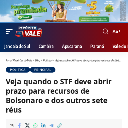
Aa
Font
Resizer
Jandaia do Sul
Cambira
Apucarana
Paraná
Vale do I
Jornal Repórter do Vale
>
Blog
>
Política
>
Veja quando o STF deve abrir prazo para recursos de Bolsonaro e dos outros sete réus
POLÍTICA
PRINCIPAL
Veja quando o STF deve abrir
prazo para recursos de
Bolsonaro e dos outros sete
réus