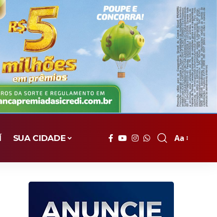
Aa
Í
SUA CIDADE
Font
Resizer