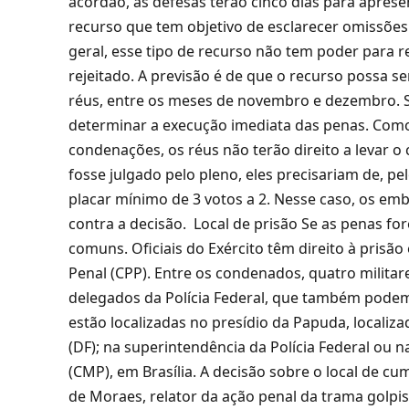
acórdão, as defesas terão cinco dias para apre
recurso que tem objetivo de esclarecer omissões
geral, esse tipo de recurso não tem poder para 
rejeitado. A previsão é de que o recurso possa s
réus, entre os meses de novembro e dezembro. S
determinar a execução imediata das penas. Como o
condenações, os réus não terão direito a levar o
fosse julgado pelo pleno, eles precisariam de, pe
placar mínimo de 3 votos a 2. Nesse caso, os em
contra a decisão. Local de prisão Se as penas fo
comuns. Oficiais do Exército têm direito à prisã
Penal (CPP). Entre os condenados, quatro militar
delegados da Polícia Federal, que também podem s
estão localizadas no presídio da Papuda, localiz
(DF); na superintendência da Polícia Federal ou 
(CMP), em Brasília. A decisão sobre o local de 
de Moraes, relator da ação penal da trama golpis