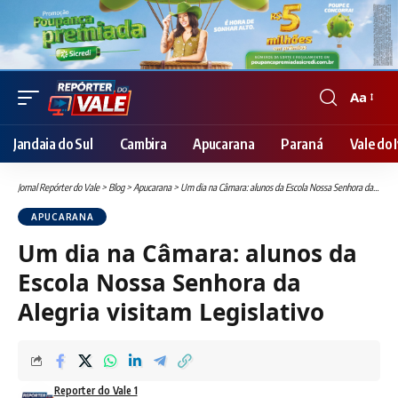
Aa
Font
Resizer
Jandaia do Sul
Cambira
Apucarana
Paraná
Vale do I
Jornal Repórter do Vale
>
Blog
>
Apucarana
>
Um dia na Câmara: alunos da Escola Nossa Senhora da Alegria visitam Legislativo
APUCARANA
Um dia na Câmara: alunos da
Escola Nossa Senhora da
Alegria visitam Legislativo
Reporter do Vale 1