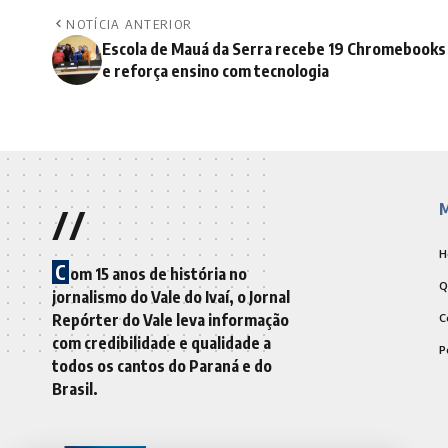
NOTÍCIA ANTERIOR
Escola de Mauá da Serra recebe 19 Chromebooks
e reforça ensino com tecnologia
//
M
H
C
om 15 anos de história no
Q
jornalismo do Vale do Ivaí, o Jornal
Repórter do Vale leva informação
C
com credibilidade e qualidade a
P
todos os cantos do Paraná e do
Brasil.