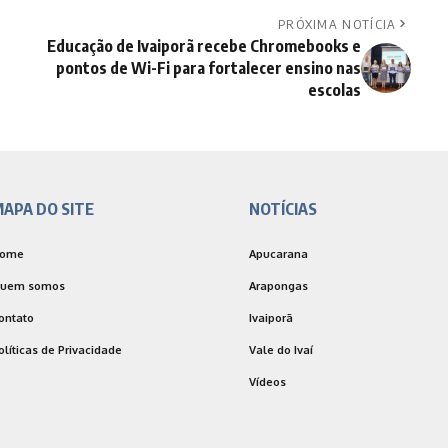
PRÓXIMA NOTÍCIA
Educação de Ivaiporã recebe Chromebooks e
pontos de Wi-Fi para fortalecer ensino nas
escolas
APA DO SITE
NOTÍCIAS
ome
Apucarana
uem somos
Arapongas
ontato
Ivaiporã
olíticas de Privacidade
Vale do Ivaí
Vídeos