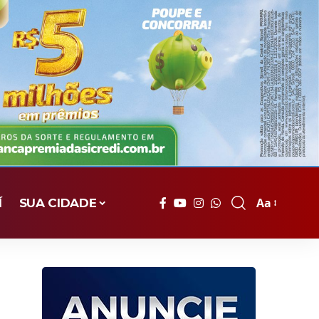
Aa
Í
SUA CIDADE
Font
Resizer