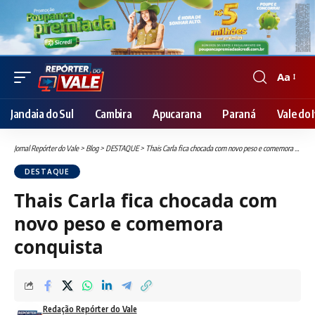
Aa
Font
Resizer
Jandaia do Sul
Cambira
Apucarana
Paraná
Vale do I
Jornal Repórter do Vale
>
Blog
>
DESTAQUE
>
Thais Carla fica chocada com novo peso e comemora conquista
DESTAQUE
Thais Carla fica chocada com
novo peso e comemora
conquista
Redação Repórter do Vale