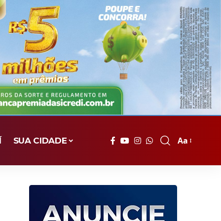
Aa
Í
SUA CIDADE
Font
Resizer