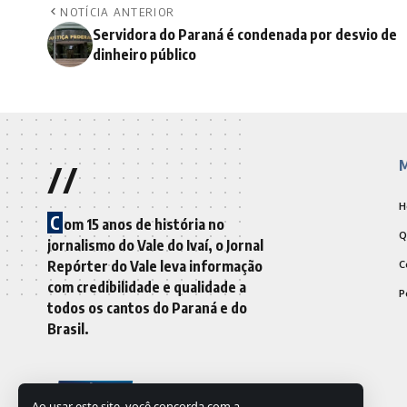
NOTÍCIA ANTERIOR
Servidora do Paraná é condenada por desvio de
dinheiro público
//
M
H
C
om 15 anos de história no
Q
jornalismo do Vale do Ivaí, o Jornal
Repórter do Vale leva informação
C
com credibilidade e qualidade a
P
todos os cantos do Paraná e do
Brasil.
Ao usar este site, você concorda com a