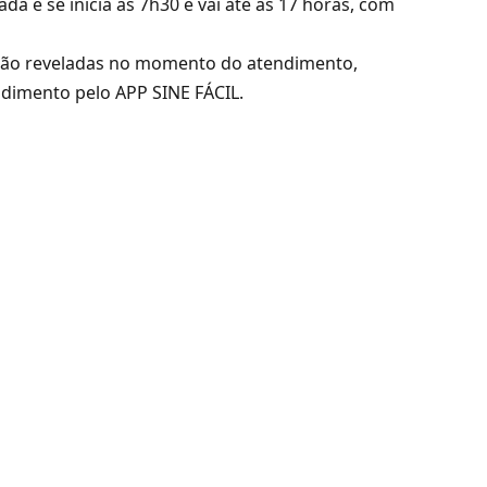
a e se inicia às 7h30 e vai até às 17 horas, com
rão reveladas no momento do atendimento,
ndimento pelo APP SINE FÁCIL.