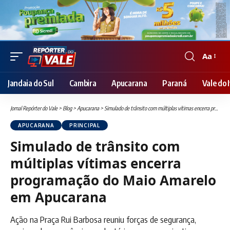
Aa
Font
Resizer
Jandaia do Sul
Cambira
Apucarana
Paraná
Vale do I
Jornal Repórter do Vale
>
Blog
>
Apucarana
>
Simulado de trânsito com múltiplas vítimas encerra programação do Maio Amarelo em Apucarana
APUCARANA
PRINCIPAL
Simulado de trânsito com
múltiplas vítimas encerra
programação do Maio Amarelo
em Apucarana
Ação na Praça Rui Barbosa reuniu forças de segurança,