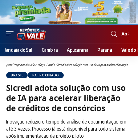
Aa
Font
Resizer
Jandaia do Sul
Cambira
Apucarana
Paraná
Vale do I
Jornal Repórter do Vale
>
Blog
>
Brasil
>
Sicredi adota solução com uso de IA para acelerar liberação de créditos de consórcios
BRASIL
PATROCINADO
Sicredi adota solução com uso
de IA para acelerar liberação
de créditos de consórcios
Inovação reduziu o tempo de análise de documentação em
até 3 vezes. Processo já está disponível para todo sistema
após implementação de projeto piloto