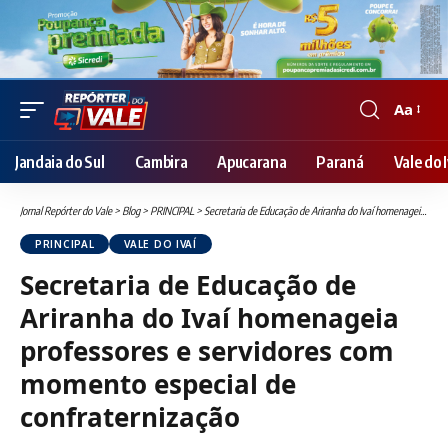
Aa
Font
Resizer
Jandaia do Sul
Cambira
Apucarana
Paraná
Vale do I
Jornal Repórter do Vale
>
Blog
>
PRINCIPAL
>
Secretaria de Educação de Ariranha do Ivaí homenageia professores e servidores com momento especial de confraternização
PRINCIPAL
VALE DO IVAÍ
Secretaria de Educação de
Ariranha do Ivaí homenageia
professores e servidores com
momento especial de
confraternização