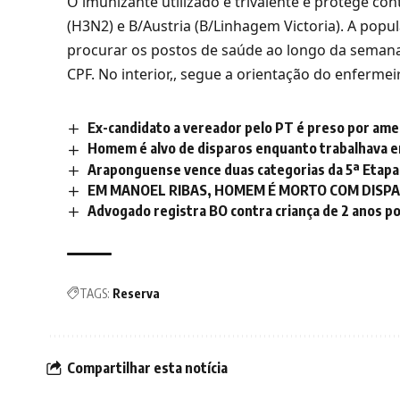
O imunizante utilizado é trivalente e protege cont
(H3N2) e B/Austria (B/Linhagem Victoria). A pop
procurar os postos de saúde ao longo da semana
CPF. No interior,, segue a orientação do enfermeir
Ex-candidato a vereador pelo PT é preso por ame
Homem é alvo de disparos enquanto trabalhava em
Araponguense vence duas categorias da 5ª Etapa
EM MANOEL RIBAS, HOMEM É MORTO COM DISPA
Advogado registra BO contra criança de 2 anos po
TAGS:
Reserva
Compartilhar esta notícia