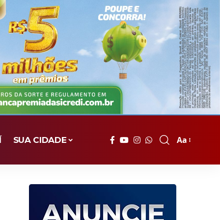
Aa
Í
SUA CIDADE
Font
Resizer