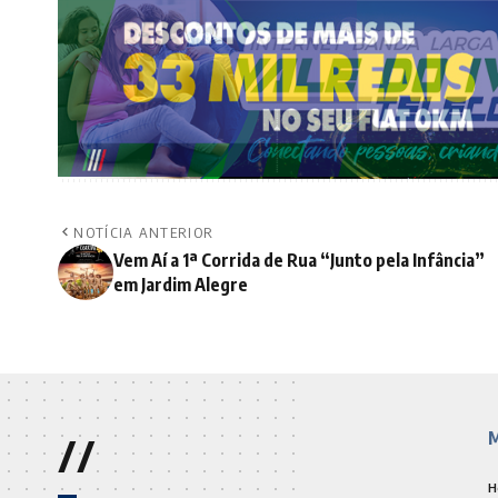
NOTÍCIA ANTERIOR
Vem Aí a 1ª Corrida de Rua “Junto pela Infância”
em Jardim Alegre
//
M
H