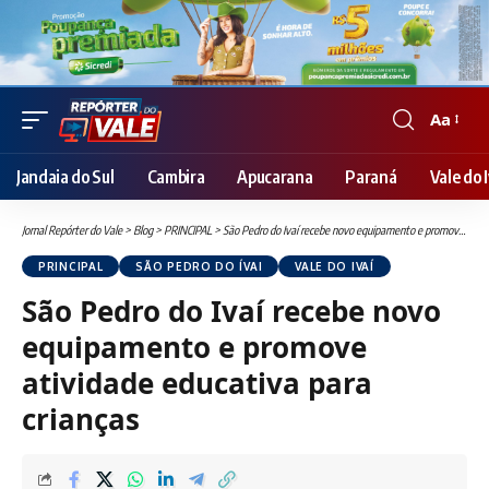
Aa
Font
Resizer
Jandaia do Sul
Cambira
Apucarana
Paraná
Vale do I
Jornal Repórter do Vale
>
Blog
>
PRINCIPAL
>
São Pedro do Ivaí recebe novo equipamento e promove atividade educativa para crianças
PRINCIPAL
SÃO PEDRO DO ÍVAI
VALE DO IVAÍ
São Pedro do Ivaí recebe novo
equipamento e promove
atividade educativa para
crianças