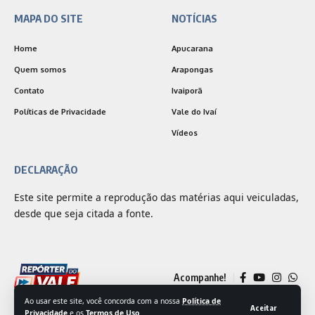
MAPA DO SITE
NOTÍCIAS
Home
Apucarana
Quem somos
Arapongas
Contato
Ivaiporã
Políticas de Privacidade
Vale do Ivaí
Vídeos
DECLARAÇÃO
Este site permite a reprodução das matérias aqui veiculadas,
desde que seja citada a fonte.
Acompanhe!
Ao usar este site, você concorda com a nossa
Política de
Aceitar
Privacidade
e os
Termos de Uso