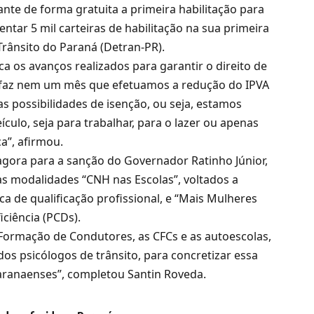
nte de forma gratuita a primeira habilitação para
tar 5 mil carteiras de habilitação na sua primeira
rânsito do Paraná (Detran-PR).
a os avanços realizados para garantir o direito de
não faz nem um mês que efetuamos a redução do IPVA
 possibilidades de isenção, ou seja, estamos
culo, seja para trabalhar, para o lazer ou apenas
a”, afirmou.
 agora para a sanção do Governador Ratinho Júnior,
as modalidades “CNH nas Escolas”, voltados a
 de qualificação profissional, e “Mais Mulheres
ciência (PCDs).
Formação de Condutores, as CFCs e as autoescolas,
os psicólogos de trânsito, para concretizar essa
paranaenses”, completou Santin Roveda.