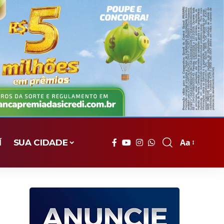
Aa
Í
SUA CIDADE
Font
Resizer