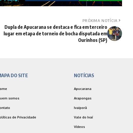
PRÓXIMA NOTÍCIA
Dupla de Apucarana se destaca e fica em terceiro
lugar em etapa de torneio de bocha disputada em
Ourinhos (SP)
APA DO SITE
NOTÍCIAS
ome
Apucarana
uem somos
Arapongas
ontato
Ivaiporã
olíticas de Privacidade
Vale do Ivaí
Vídeos