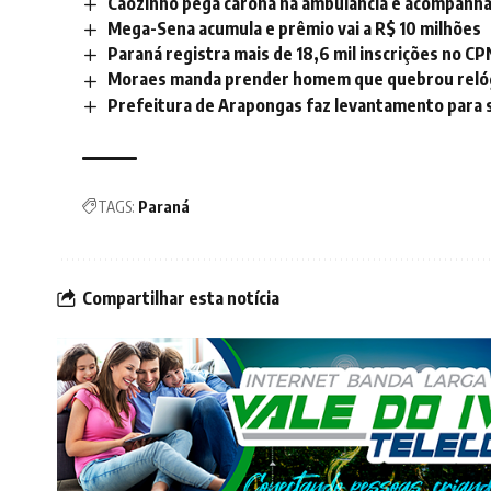
Cãozinho pega carona na ambulância e acompanha
Mega-Sena acumula e prêmio vai a R$ 10 milhões
Paraná registra mais de 18,6 mil inscrições no C
Moraes manda prender homem que quebrou relógi
Prefeitura de Arapongas faz levantamento para so
TAGS:
Paraná
Compartilhar esta notícia