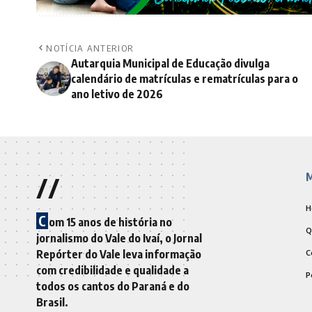
NOTÍCIA ANTERIOR
Autarquia Municipal de Educação divulga
calendário de matrículas e rematrículas para o
ano letivo de 2026
//
M
H
C
om 15 anos de história no
Q
jornalismo do Vale do Ivaí, o Jornal
Repórter do Vale leva informação
C
com credibilidade e qualidade a
P
todos os cantos do Paraná e do
Brasil.