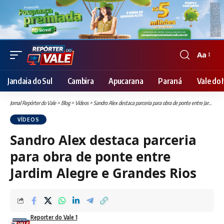
Aa
Font
Resizer
Jandaia do Sul
Cambira
Apucarana
Paraná
Vale do I
Jornal Repórter do Vale
>
Blog
>
Vídeos
>
Sandro Alex destaca parceria para obra de ponte entre Jardim Alegre e Grandes Rios
VÍDEOS
Sandro Alex destaca parceria
para obra de ponte entre
Jardim Alegre e Grandes Rios
Reporter do Vale 1