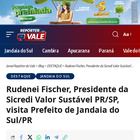
Aa
Font
Resizer
Jandaia do Sul
Cambira
Apucarana
Paraná
Vale do I
Jornal Repórter do Vale
>
Blog
>
DESTAQUE
>
Rudenei Fischer, Presidente da Sicredi Valor Sustável PR/SP, visita Prefeito de Jandaia do Sul/PR
DESTAQUE
JANDAIA DO SUL
Rudenei Fischer, Presidente da
Sicredi Valor Sustável PR/SP,
visita Prefeito de Jandaia do
Sul/PR