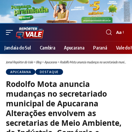
Aa
Font
Resizer
Jandaia do Sul
Cambira
Apucarana
Paraná
Vale do I
Jornal Repórter do Vale
>
Blog
>
Apucarana
>
Rodolfo Mota anuncia mudanças no secretariado municipal de Apucarana Alterações envolvem as secretarias de Meio Ambiente, da Indústria, Comércio e Serviços e Relações Institucionais
APUCARANA
DESTAQUE
Rodolfo Mota anuncia
mudanças no secretariado
municipal de Apucarana
Alterações envolvem as
secretarias de Meio Ambiente,