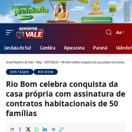
Aa
Font
Resizer
Jandaia do Sul
Cambira
Apucarana
Paraná
Vale do I
Jornal Repórter do Vale
>
Blog
>
DESTAQUE
>
Rio Bom celebra conquista da casa própria com assinatura de contratos habitacionais de 50 famílias
DESTAQUE
RIO BOM
Rio Bom celebra conquista da
casa própria com assinatura de
contratos habitacionais de 50
famílias