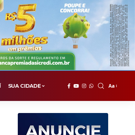
Aa
Í
SUA CIDADE
Font
Resizer