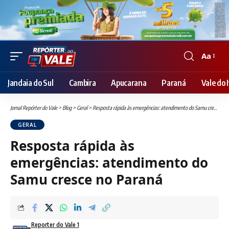
Aa
Font
Resizer
Jandaia do Sul
Cambira
Apucarana
Paraná
Vale do I
Jornal Repórter do Vale
>
Blog
>
Geral
>
Resposta rápida às emergências: atendimento do Samu cresce no Paraná
GERAL
Resposta rápida às
emergências: atendimento do
Samu cresce no Paraná
Reporter do Vale 1