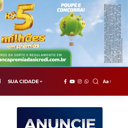
Aa
Í
SUA CIDADE
Font
Resizer