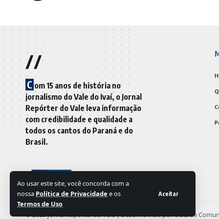
//
M
H
C
om 15 anos de história no
Q
jornalismo do Vale do Ivaí, o Jornal
Repórter do Vale leva informação
C
com credibilidade e qualidade a
P
todos os cantos do Paraná e do
Brasil.
Ao usar este site, você concorda com a
nossa
Política de Privacidade
e os
Aceitar
Termos de Uso
© 2025 Jornal Repórter do Vale | Desenvolvido por
Outside Comun