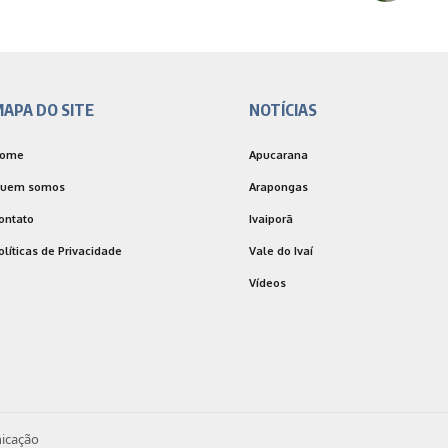
APA DO SITE
NOTÍCIAS
ome
Apucarana
uem somos
Arapongas
ontato
Ivaiporã
olíticas de Privacidade
Vale do Ivaí
Vídeos
icação