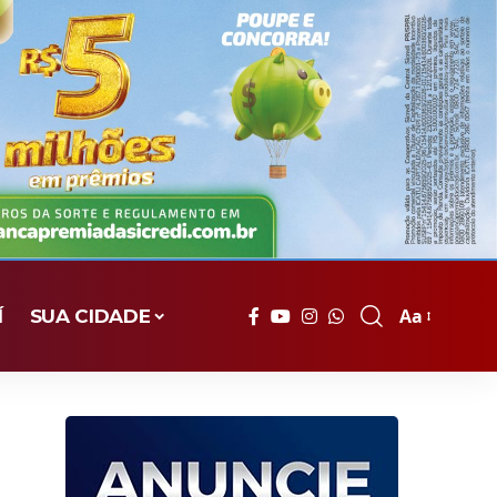
Aa
Í
SUA CIDADE
Font
Resizer