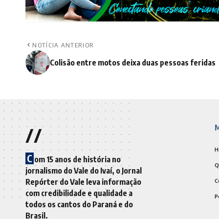
NOTÍCIA ANTERIOR
Colisão entre motos deixa duas pessoas feridas
//
M
H
C
om 15 anos de história no
Q
jornalismo do Vale do Ivaí, o Jornal
Repórter do Vale leva informação
C
com credibilidade e qualidade a
P
todos os cantos do Paraná e do
Brasil.