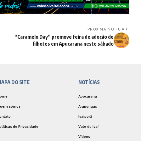
PRÓXIMA NOTÍCIA
“Caramelo Day” promove feira de adoção de
filhotes em Apucarana neste sábado
APA DO SITE
NOTÍCIAS
ome
Apucarana
uem somos
Arapongas
ontato
Ivaiporã
olíticas de Privacidade
Vale do Ivaí
Vídeos