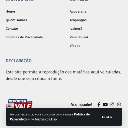
Home
Apucarana
Quem somos
Arapongas
Contato
Ivaiporã
Políticas de Privacidade
Vale do Ivaí
Vídeos
DECLARAÇÃO
Este site permite a reprodução das matérias aqui veiculadas,
desde que seja citada a fonte.
Acompanhe!
Ao usar este site, você concorda com a nossa
Política de
Aceitar
Privacidade
e os
Termos de Uso
© 2025 Jornal Repórter do Vale | Desenvolvido por
Outside Comunicação