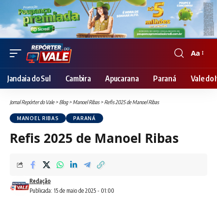
Aa
Font
Resizer
Jandaia do Sul
Cambira
Apucarana
Paraná
Vale do I
Jornal Repórter do Vale
>
Blog
>
Manoel Ribas
>
Refis 2025 de Manoel Ribas
MANOEL RIBAS
PARANÁ
Refis 2025 de Manoel Ribas
Redação
Publicada: 15 de maio de 2025 - 01:00