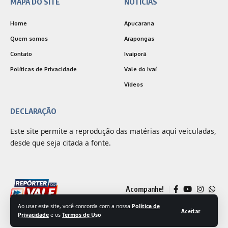
MAPA DO SITE
NOTÍCIAS
Home
Apucarana
Quem somos
Arapongas
Contato
Ivaiporã
Políticas de Privacidade
Vale do Ivaí
Vídeos
DECLARAÇÃO
Este site permite a reprodução das matérias aqui veiculadas,
desde que seja citada a fonte.
Acompanhe!
Ao usar este site, você concorda com a nossa
Política de
Aceitar
Privacidade
e os
Termos de Uso
© 2025 Jornal Repórter do Vale | Desenvolvido por
Outside Comunicação