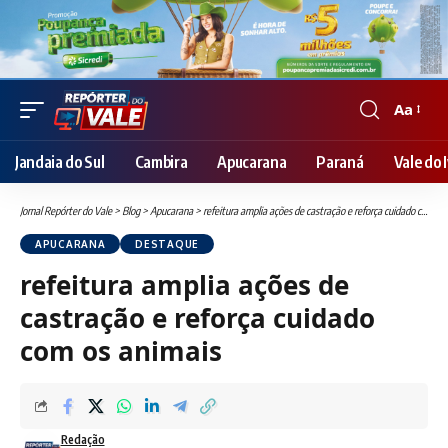
Aa
Font
Resizer
Jandaia do Sul
Cambira
Apucarana
Paraná
Vale do I
Jornal Repórter do Vale
>
Blog
>
Apucarana
>
refeitura amplia ações de castração e reforça cuidado com os animais
APUCARANA
DESTAQUE
refeitura amplia ações de
castração e reforça cuidado
com os animais
Redação