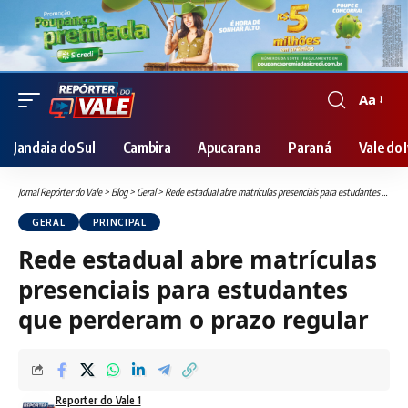
Aa
Font
Resizer
Jandaia do Sul
Cambira
Apucarana
Paraná
Vale do I
Jornal Repórter do Vale
>
Blog
>
Geral
>
Rede estadual abre matrículas presenciais para estudantes que perderam o prazo regular
GERAL
PRINCIPAL
Rede estadual abre matrículas
presenciais para estudantes
que perderam o prazo regular
Reporter do Vale 1