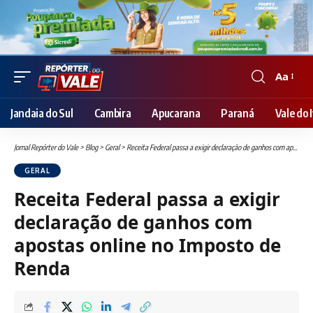
Aa
Font
Resizer
Jandaia do Sul
Cambira
Apucarana
Paraná
Vale do I
Jornal Repórter do Vale
>
Blog
>
Geral
>
Receita Federal passa a exigir declaração de ganhos com apostas online no Imposto de Renda
GERAL
Receita Federal passa a exigir
declaração de ganhos com
apostas online no Imposto de
Renda