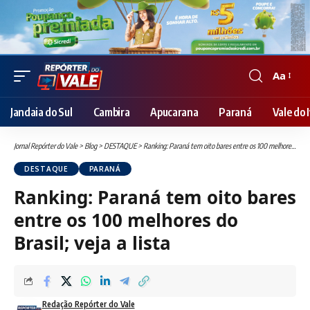
Aa
Font
Resizer
Jandaia do Sul
Cambira
Apucarana
Paraná
Vale do I
Jornal Repórter do Vale
>
Blog
>
DESTAQUE
>
Ranking: Paraná tem oito bares entre os 100 melhores do Brasil; veja a lista
DESTAQUE
PARANÁ
Ranking: Paraná tem oito bares
entre os 100 melhores do
Brasil; veja a lista
Redação Repórter do Vale