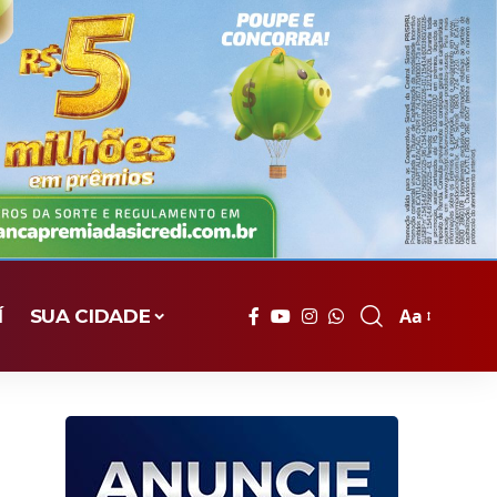
Aa
Í
SUA CIDADE
Font
Resizer