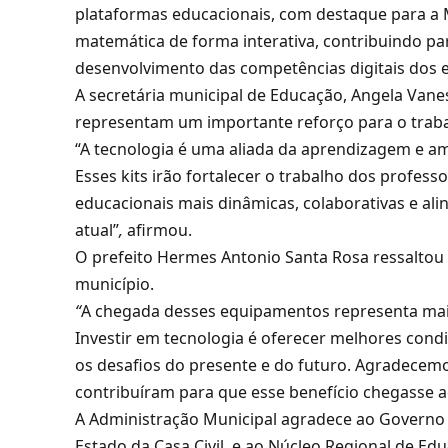
plataformas educacionais, com destaque para a M
matemática de forma interativa, contribuindo p
desenvolvimento das competências digitais dos 
A secretária municipal de Educação, Angela Van
representam um importante reforço para o traba
“A tecnologia é uma aliada da aprendizagem e amp
Esses kits irão fortalecer o trabalho dos profes
educacionais mais dinâmicas, colaborativas e al
atual”
,
afirmou.
O prefeito Hermes Antonio Santa Rosa ressaltou
município.
“
A chegada desses equipamentos representa mais
Investir em tecnologia é oferecer melhores cond
os desafios do presente e do futuro. Agradecem
contribuíram para que esse benefício chegasse 
A Administração Municipal agradece ao Governo 
Estado da Casa Civil, e ao Núcleo Regional de Ed