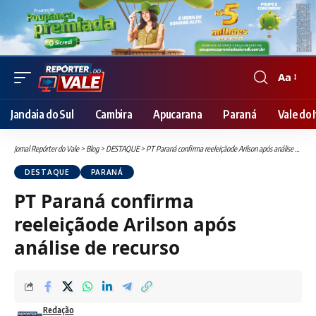
Aa
Font
Resizer
Jandaia do Sul
Cambira
Apucarana
Paraná
Vale do I
Jornal Repórter do Vale
>
Blog
>
DESTAQUE
>
PT Paraná confirma reeleiçãode Arilson após análise de recurso
DESTAQUE
PARANÁ
PT Paraná confirma
reeleiçãode Arilson após
análise de recurso
Redação