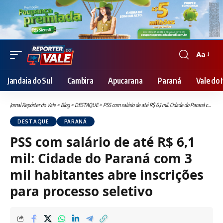
Aa
Font
Resizer
Jandaia do Sul
Cambira
Apucarana
Paraná
Vale do I
Jornal Repórter do Vale
>
Blog
>
DESTAQUE
>
PSS com salário de até R$ 6,1 mil: Cidade do Paraná com 3 mil habitantes abre inscrições para processo seletivo
DESTAQUE
PARANÁ
PSS com salário de até R$ 6,1
mil: Cidade do Paraná com 3
mil habitantes abre inscrições
para processo seletivo