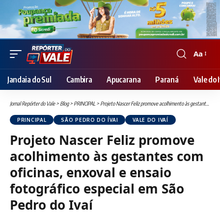
Aa
Font
Resizer
Jandaia do Sul
Cambira
Apucarana
Paraná
Vale do I
Jornal Repórter do Vale
>
Blog
>
PRINCIPAL
>
Projeto Nascer Feliz promove acolhimento às gestantes com oficinas, enxoval e ensaio fotográfico especial em São Pedro do Ivaí
PRINCIPAL
SÃO PEDRO DO ÍVAI
VALE DO IVAÍ
Projeto Nascer Feliz promove
acolhimento às gestantes com
oficinas, enxoval e ensaio
fotográfico especial em São
Pedro do Ivaí