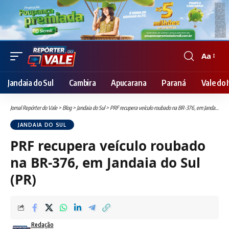
Aa
Font
Resizer
Jandaia do Sul
Cambira
Apucarana
Paraná
Vale do I
Jornal Repórter do Vale
>
Blog
>
Jandaia do Sul
>
PRF recupera veículo roubado na BR-376, em Jandaia do Sul (PR)
JANDAIA DO SUL
PRF recupera veículo roubado
na BR-376, em Jandaia do Sul
(PR)
Redação